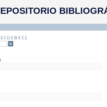
a
EPOSITORIO BIBLIOGR
S
T
U
V
W
X
Y
Z
a