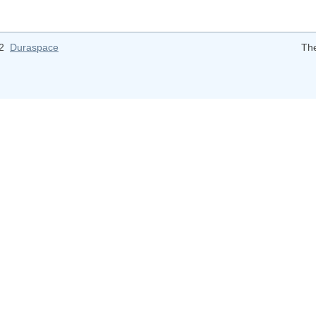
12
Duraspace
Th