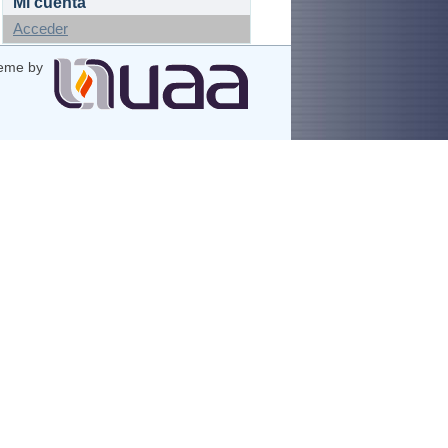
Mi cuenta
Acceder
eme by