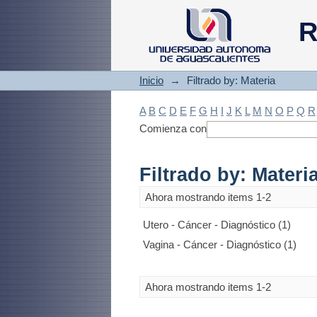
Filtrado by: Materi
R
Inicio
→
Filtrado by: Materia
A
B
C
D
E
F
G
H
I
J
K
L
M
N
O
P
Q
R
Comienza con
Filtrado by: Materi
Ahora mostrando items 1-2
Utero - Cáncer - Diagnóstico (1)
Vagina - Cáncer - Diagnóstico (1)
Ahora mostrando items 1-2