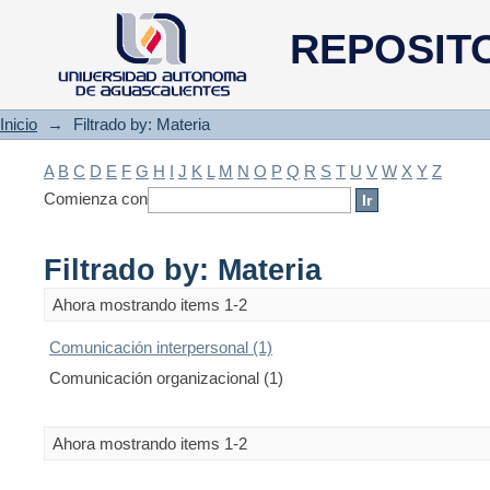
Filtrado by: Materia
REPOSIT
Inicio
→
Filtrado by: Materia
A
B
C
D
E
F
G
H
I
J
K
L
M
N
O
P
Q
R
S
T
U
V
W
X
Y
Z
Comienza con
Filtrado by: Materia
Ahora mostrando items 1-2
Comunicación interpersonal (1)
Comunicación organizacional (1)
Ahora mostrando items 1-2