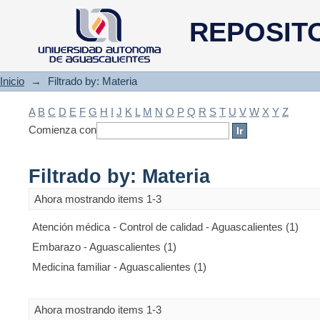
Filtrado by: Materia
REPOSIT
Inicio
→
Filtrado by: Materia
A
B
C
D
E
F
G
H
I
J
K
L
M
N
O
P
Q
R
S
T
U
V
W
X
Y
Z
Comienza con
Filtrado by: Materia
Ahora mostrando items 1-3
Atención médica - Control de calidad - Aguascalientes (1)
Embarazo - Aguascalientes (1)
Medicina familiar - Aguascalientes (1)
Ahora mostrando items 1-3