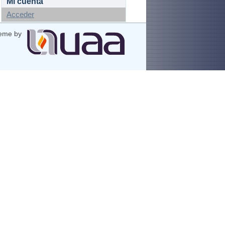
Mi cuenta
Acceder
eme by