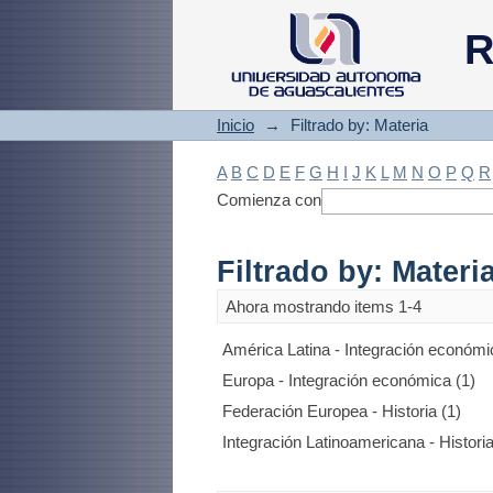
Filtrado by: Materi
R
Inicio
→
Filtrado by: Materia
A
B
C
D
E
F
G
H
I
J
K
L
M
N
O
P
Q
R
Comienza con
Filtrado by: Materi
Ahora mostrando items 1-4
América Latina - Integración económi
Europa - Integración económica (1)
Federación Europea - Historia (1)
Integración Latinoamericana - Historia