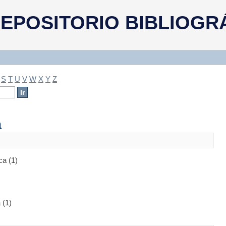
a
EPOSITORIO BIBLIOGR
S
T
U
V
W
X
Y
Z
a
ca (1)
 (1)