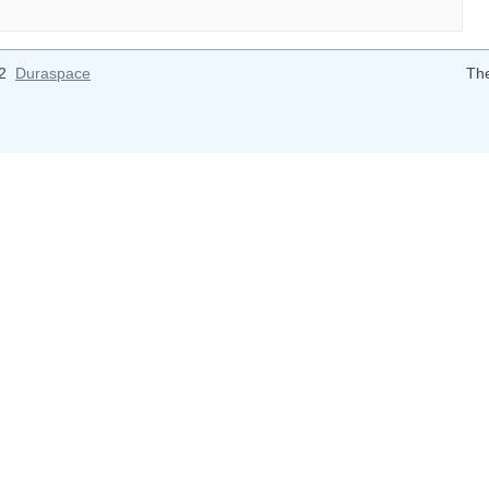
12
Duraspace
Th