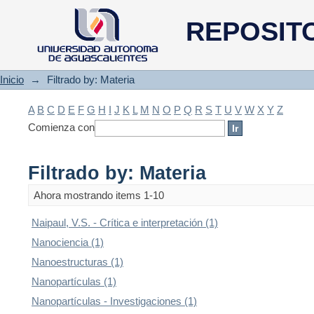
Filtrado by: Materia
REPOSIT
Inicio
→
Filtrado by: Materia
A
B
C
D
E
F
G
H
I
J
K
L
M
N
O
P
Q
R
S
T
U
V
W
X
Y
Z
Comienza con
Filtrado by: Materia
Ahora mostrando items 1-10
Naipaul, V.S. - Crítica e interpretación (1)
Nanociencia (1)
Nanoestructuras (1)
Nanopartículas (1)
Nanopartículas - Investigaciones (1)