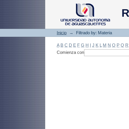
Filtrado by: Materi
R
Inicio
→
Filtrado by: Materia
A
B
C
D
E
F
G
H
I
J
K
L
M
N
O
P
Q
R
Comienza con