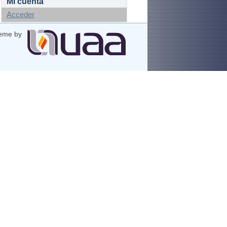
Mi cuenta
Acceder
eme by