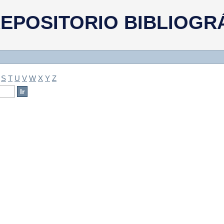
a
EPOSITORIO BIBLIOGR
S
T
U
V
W
X
Y
Z