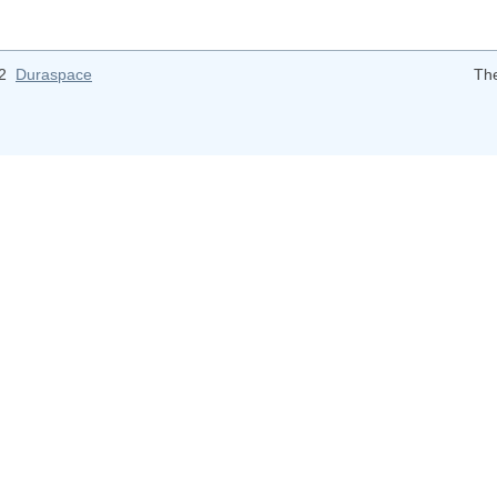
12
Duraspace
Th