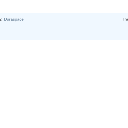
12
Duraspace
Th