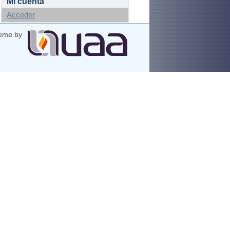
Mi cuenta
Acceder
eme by