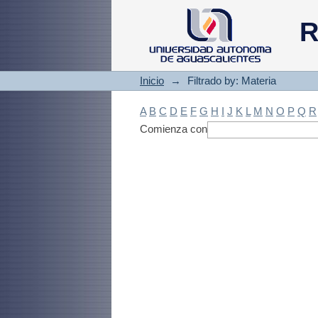
Filtrado by: Materi
R
Inicio
→
Filtrado by: Materia
A
B
C
D
E
F
G
H
I
J
K
L
M
N
O
P
Q
R
Comienza con