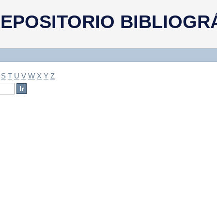
a
EPOSITORIO BIBLIOGR
S
T
U
V
W
X
Y
Z