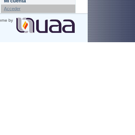
Mi cuenta
Acceder
eme by