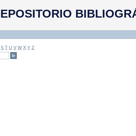
a
EPOSITORIO BIBLIOGR
S
T
U
V
W
X
Y
Z