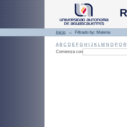
Filtrado by: Materi
R
Inicio
→
Filtrado by: Materia
A
B
C
D
E
F
G
H
I
J
K
L
M
N
O
P
Q
R
Comienza con