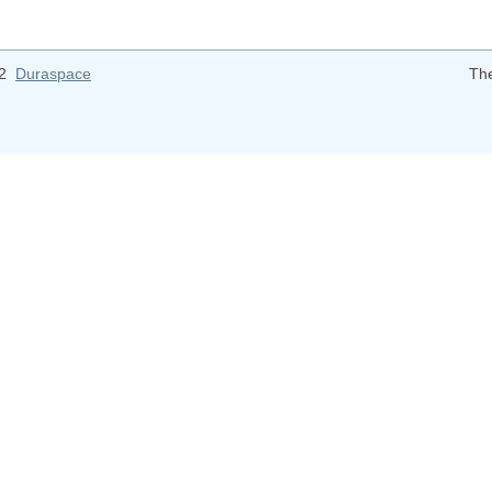
12
Duraspace
Th