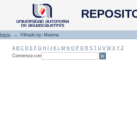
Filtrado by: Materia
REPOSIT
Inicio
→
Filtrado by: Materia
A
B
C
D
E
F
G
H
I
J
K
L
M
N
O
P
Q
R
S
T
U
V
W
X
Y
Z
Comienza con