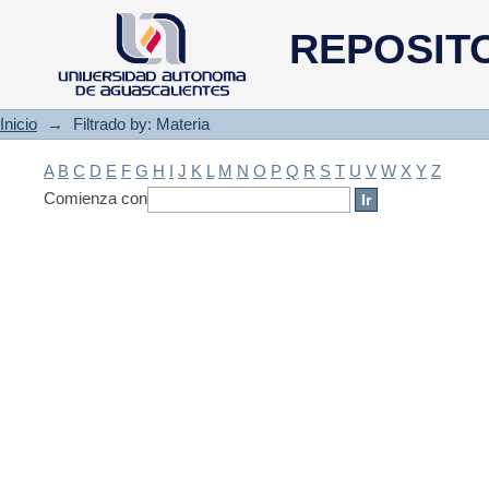
Filtrado by: Materia
REPOSIT
Inicio
→
Filtrado by: Materia
A
B
C
D
E
F
G
H
I
J
K
L
M
N
O
P
Q
R
S
T
U
V
W
X
Y
Z
Comienza con