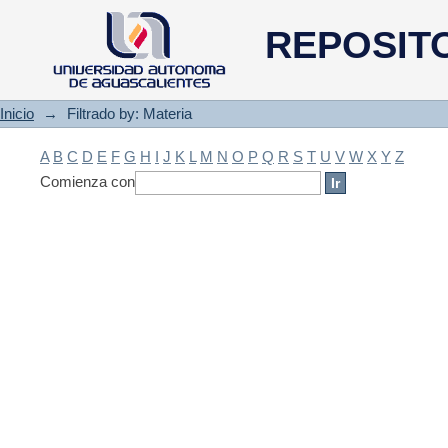
Filtrado by: Materia
REPOSIT
Inicio
→
Filtrado by: Materia
A
B
C
D
E
F
G
H
I
J
K
L
M
N
O
P
Q
R
S
T
U
V
W
X
Y
Z
Comienza con