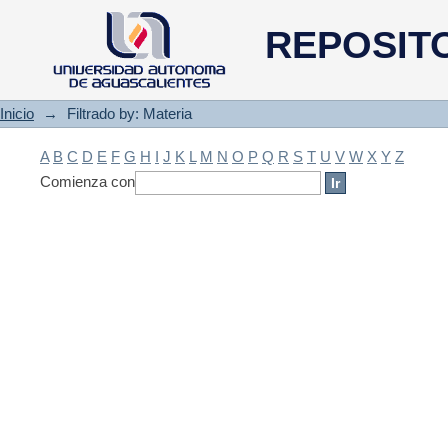
Filtrado by: Materia
REPOSIT
Inicio
→
Filtrado by: Materia
A
B
C
D
E
F
G
H
I
J
K
L
M
N
O
P
Q
R
S
T
U
V
W
X
Y
Z
Comienza con