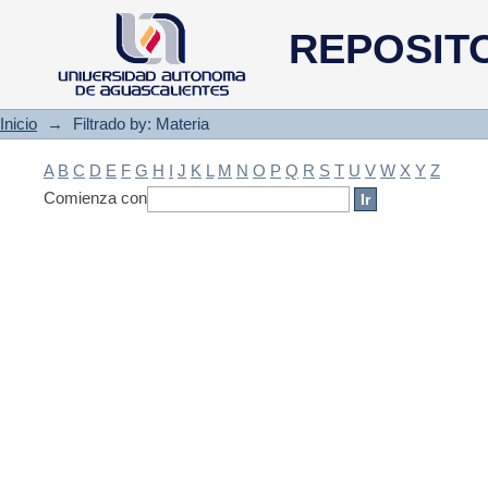
Filtrado by: Materia
REPOSIT
Inicio
→
Filtrado by: Materia
A
B
C
D
E
F
G
H
I
J
K
L
M
N
O
P
Q
R
S
T
U
V
W
X
Y
Z
Comienza con