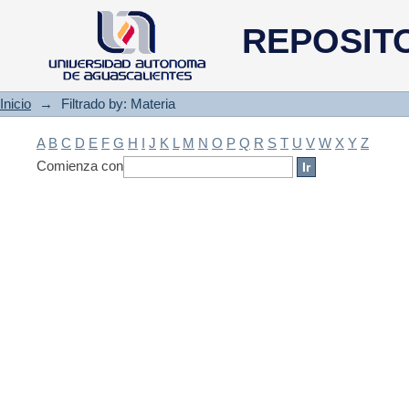
Filtrado by: Materia
REPOSIT
Inicio
→
Filtrado by: Materia
A
B
C
D
E
F
G
H
I
J
K
L
M
N
O
P
Q
R
S
T
U
V
W
X
Y
Z
Comienza con