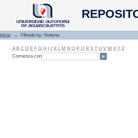
Filtrado by: Materia
REPOSIT
Inicio
→
Filtrado by: Materia
A
B
C
D
E
F
G
H
I
J
K
L
M
N
O
P
Q
R
S
T
U
V
W
X
Y
Z
Comienza con