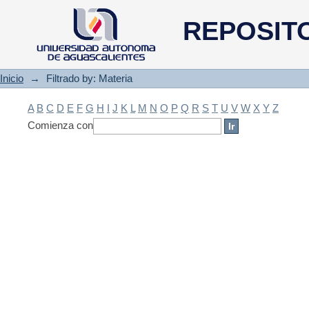
Filtrado by: Materia
REPOSIT
Inicio
→
Filtrado by: Materia
A
B
C
D
E
F
G
H
I
J
K
L
M
N
O
P
Q
R
S
T
U
V
W
X
Y
Z
Comienza con