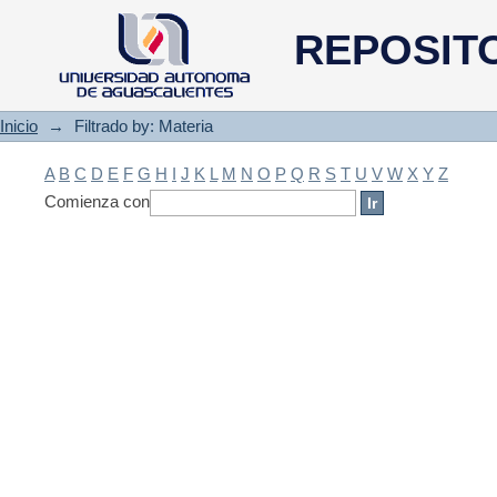
Filtrado by: Materia
REPOSIT
Inicio
→
Filtrado by: Materia
A
B
C
D
E
F
G
H
I
J
K
L
M
N
O
P
Q
R
S
T
U
V
W
X
Y
Z
Comienza con