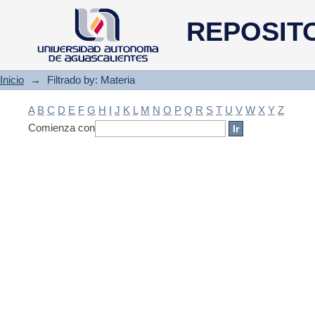
Filtrado by: Materia
REPOSIT
Inicio
→
Filtrado by: Materia
A
B
C
D
E
F
G
H
I
J
K
L
M
N
O
P
Q
R
S
T
U
V
W
X
Y
Z
Comienza con