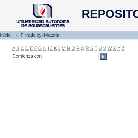
Filtrado by: Materia
REPOSIT
Inicio
→
Filtrado by: Materia
A
B
C
D
E
F
G
H
I
J
K
L
M
N
O
P
Q
R
S
T
U
V
W
X
Y
Z
Comienza con