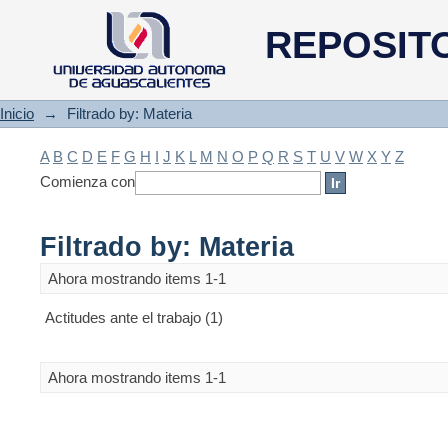
Filtrado by: Materia
REPOSIT
Inicio
→
Filtrado by: Materia
A
B
C
D
E
F
G
H
I
J
K
L
M
N
O
P
Q
R
S
T
U
V
W
X
Y
Z
Comienza con
Filtrado by: Materia
Ahora mostrando items 1-1
Actitudes ante el trabajo (1)
Ahora mostrando items 1-1