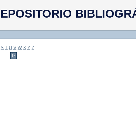
a
EPOSITORIO BIBLIOGR
S
T
U
V
W
X
Y
Z