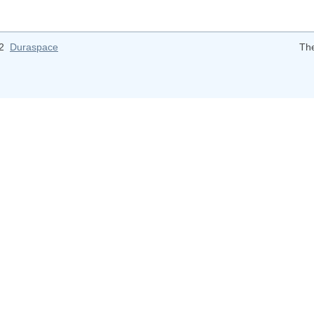
12
Duraspace
Th