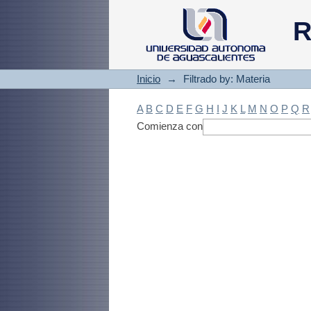
Filtrado by: Materi
R
Inicio
→
Filtrado by: Materia
A
B
C
D
E
F
G
H
I
J
K
L
M
N
O
P
Q
R
Comienza con