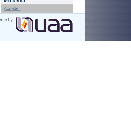
Mi cuenta
Acceder
eme by