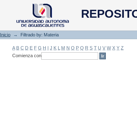
Filtrado by: Materia
REPOSIT
Inicio
→
Filtrado by: Materia
A
B
C
D
E
F
G
H
I
J
K
L
M
N
O
P
Q
R
S
T
U
V
W
X
Y
Z
Comienza con