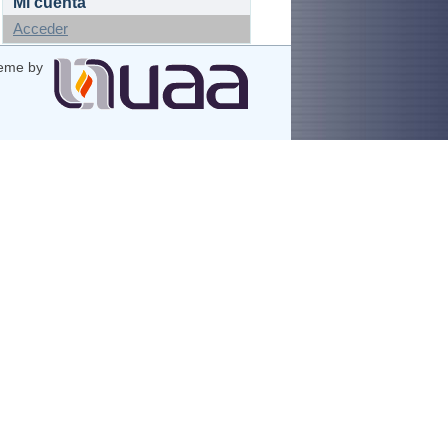
Mi cuenta
Acceder
eme by