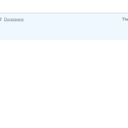
12
Duraspace
Th