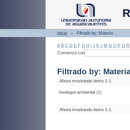
Filtrado by: Materi
R
Inicio
→
Filtrado by: Materia
A
B
C
D
E
F
G
H
I
J
K
L
M
N
O
P
Q
R
Comienza con
Filtrado by: Materi
Ahora mostrando items 1-1
Geología ambiental (1)
Ahora mostrando items 1-1