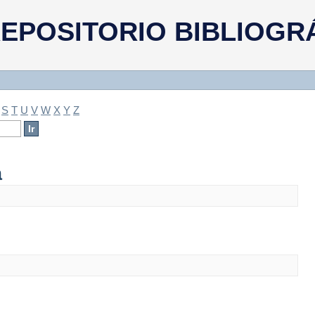
a
EPOSITORIO BIBLIOGR
S
T
U
V
W
X
Y
Z
a