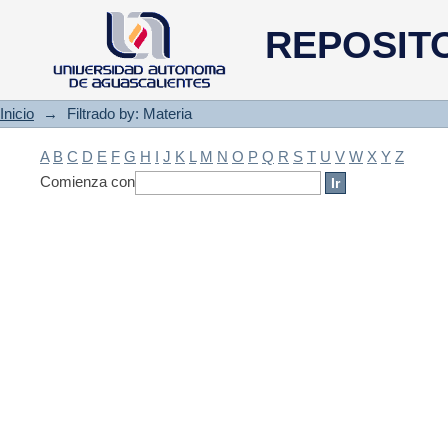
Filtrado by: Materia
REPOSIT
Inicio
→
Filtrado by: Materia
A
B
C
D
E
F
G
H
I
J
K
L
M
N
O
P
Q
R
S
T
U
V
W
X
Y
Z
Comienza con