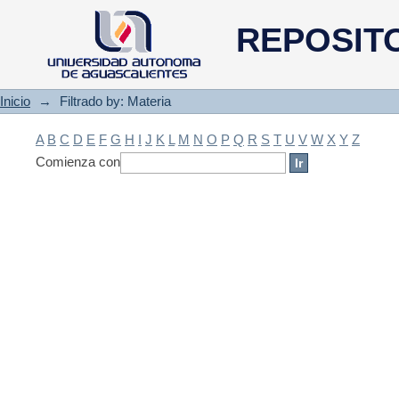
Filtrado by: Materia
REPOSIT
Inicio
→
Filtrado by: Materia
A
B
C
D
E
F
G
H
I
J
K
L
M
N
O
P
Q
R
S
T
U
V
W
X
Y
Z
Comienza con