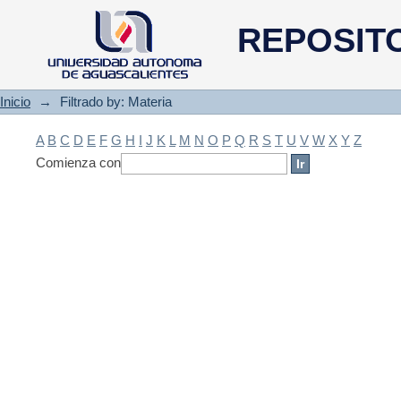
Filtrado by: Materia
REPOSIT
Inicio
→
Filtrado by: Materia
A
B
C
D
E
F
G
H
I
J
K
L
M
N
O
P
Q
R
S
T
U
V
W
X
Y
Z
Comienza con