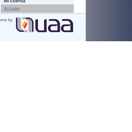
Mi cuenta
Acceder
eme by