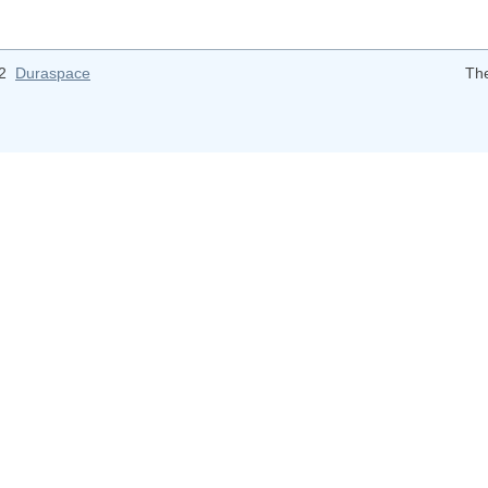
12
Duraspace
Th