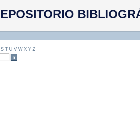
a
EPOSITORIO BIBLIOGR
S
T
U
V
W
X
Y
Z