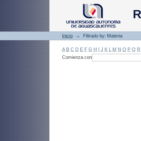
Filtrado by: Materi
R
Inicio
→
Filtrado by: Materia
A
B
C
D
E
F
G
H
I
J
K
L
M
N
O
P
Q
R
Comienza con