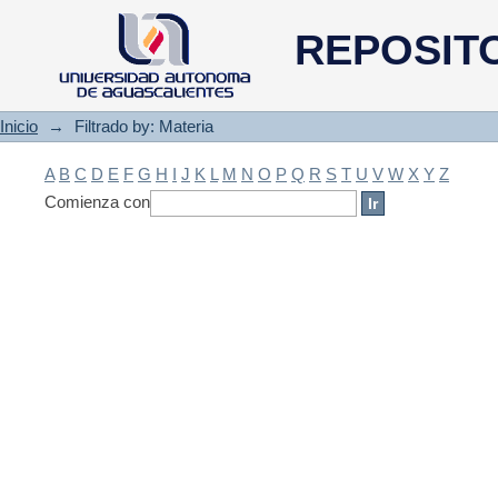
Filtrado by: Materia
REPOSIT
Inicio
→
Filtrado by: Materia
A
B
C
D
E
F
G
H
I
J
K
L
M
N
O
P
Q
R
S
T
U
V
W
X
Y
Z
Comienza con