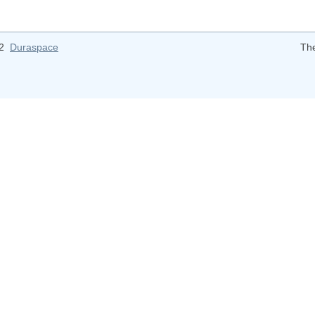
12
Duraspace
Th