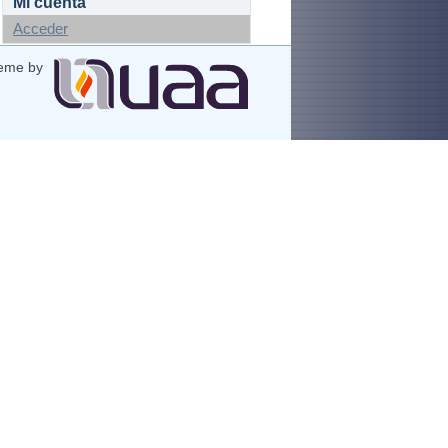
Mi cuenta
Acceder
eme by