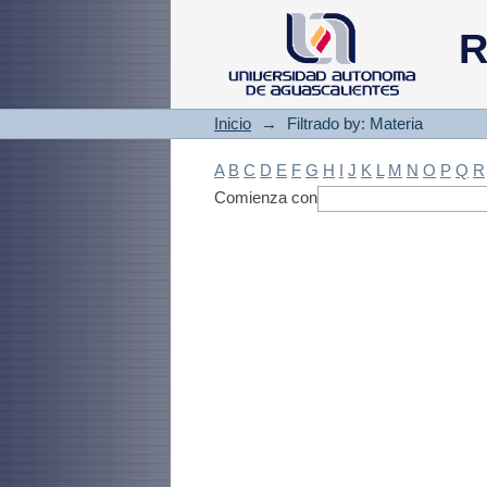
Filtrado by: Materi
R
Inicio
→
Filtrado by: Materia
A
B
C
D
E
F
G
H
I
J
K
L
M
N
O
P
Q
R
Comienza con