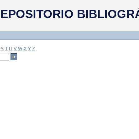
a
EPOSITORIO BIBLIOGR
S
T
U
V
W
X
Y
Z