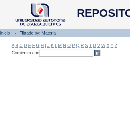
Filtrado by: Materia
REPOSIT
Inicio
→
Filtrado by: Materia
A
B
C
D
E
F
G
H
I
J
K
L
M
N
O
P
Q
R
S
T
U
V
W
X
Y
Z
Comienza con