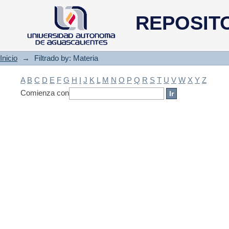
Filtrado by: Materia
REPOSIT
Inicio
→
Filtrado by: Materia
A
B
C
D
E
F
G
H
I
J
K
L
M
N
O
P
Q
R
S
T
U
V
W
X
Y
Z
Comienza con