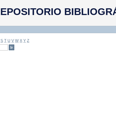
a
EPOSITORIO BIBLIOGR
S
T
U
V
W
X
Y
Z