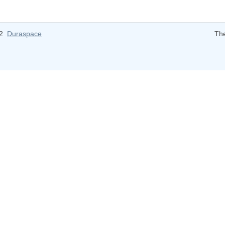
12
Duraspace
Th