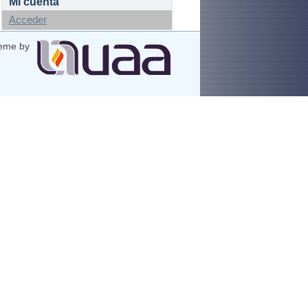
Mi cuenta
Acceder
eme by