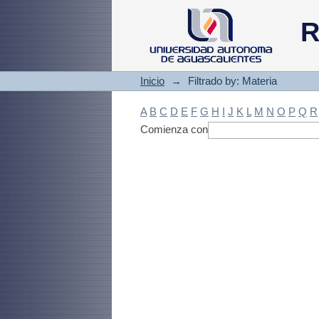
Filtrado by: Materi
R
Inicio
→
Filtrado by: Materia
A
B
C
D
E
F
G
H
I
J
K
L
M
N
O
P
Q
R
Comienza con