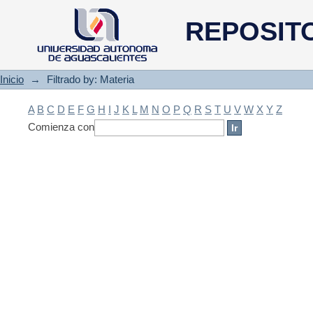
Filtrado by: Materia
REPOSIT
Inicio
→
Filtrado by: Materia
A
B
C
D
E
F
G
H
I
J
K
L
M
N
O
P
Q
R
S
T
U
V
W
X
Y
Z
Comienza con