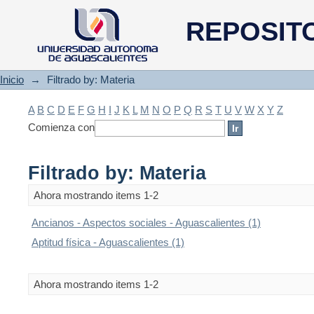
Filtrado by: Materia
REPOSIT
Inicio
→
Filtrado by: Materia
A
B
C
D
E
F
G
H
I
J
K
L
M
N
O
P
Q
R
S
T
U
V
W
X
Y
Z
Comienza con
Filtrado by: Materia
Ahora mostrando items 1-2
Ancianos - Aspectos sociales - Aguascalientes (1)
Aptitud física - Aguascalientes (1)
Ahora mostrando items 1-2