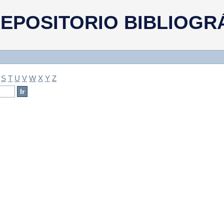
a
EPOSITORIO BIBLIOGR
S
T
U
V
W
X
Y
Z