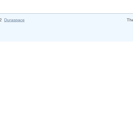
12
Duraspace
Th