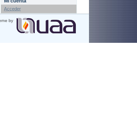
Mi cuenta
Acceder
eme by