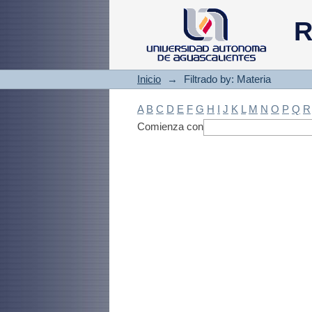
Filtrado by: Materi
R
Inicio
→
Filtrado by: Materia
A
B
C
D
E
F
G
H
I
J
K
L
M
N
O
P
Q
R
Comienza con