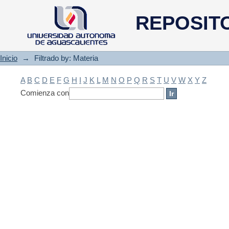
Filtrado by: Materia
REPOSIT
Inicio
→
Filtrado by: Materia
A
B
C
D
E
F
G
H
I
J
K
L
M
N
O
P
Q
R
S
T
U
V
W
X
Y
Z
Comienza con