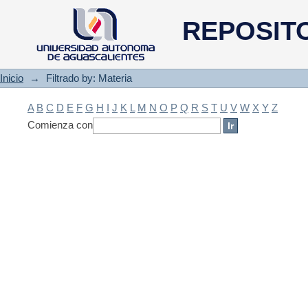
Filtrado by: Materia
REPOSIT
Inicio
→
Filtrado by: Materia
A
B
C
D
E
F
G
H
I
J
K
L
M
N
O
P
Q
R
S
T
U
V
W
X
Y
Z
Comienza con