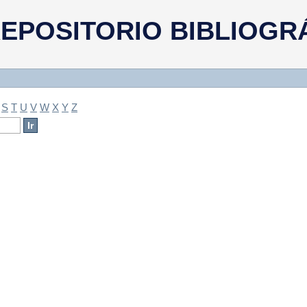
a
EPOSITORIO BIBLIOGR
S
T
U
V
W
X
Y
Z