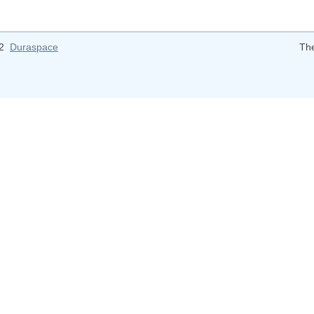
12
Duraspace
Th