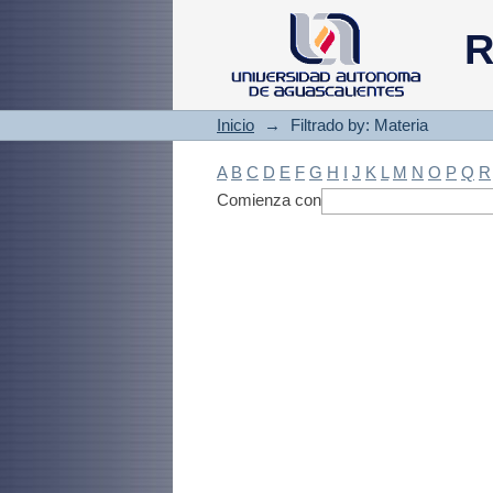
Filtrado by: Materi
R
Inicio
→
Filtrado by: Materia
A
B
C
D
E
F
G
H
I
J
K
L
M
N
O
P
Q
R
Comienza con