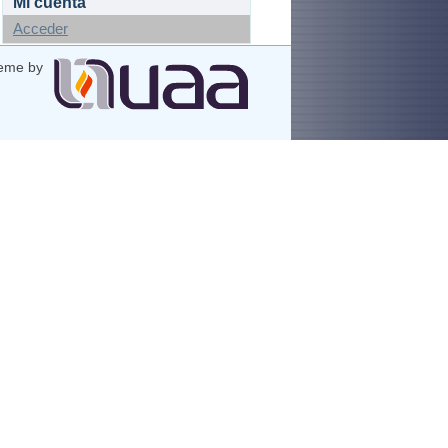
Mi cuenta
Acceder
eme by