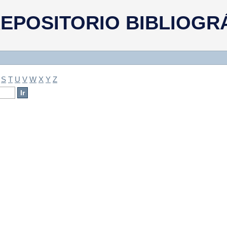
a
EPOSITORIO BIBLIOGR
S
T
U
V
W
X
Y
Z