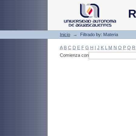
Filtrado by: Materi
R
Inicio
→
Filtrado by: Materia
A
B
C
D
E
F
G
H
I
J
K
L
M
N
O
P
Q
R
Comienza con