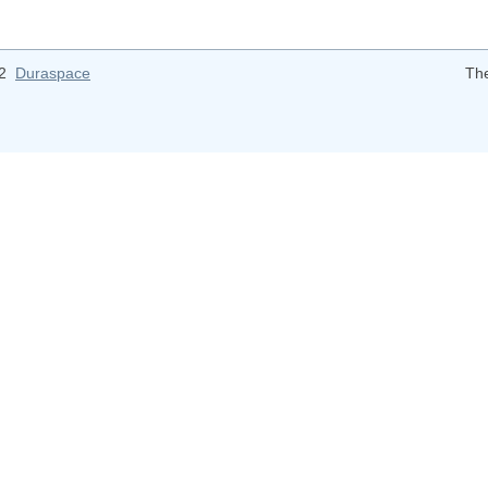
12
Duraspace
Th