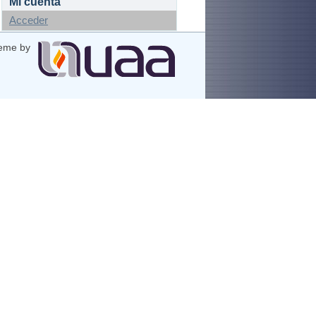
Mi cuenta
Acceder
eme by