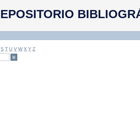
a
EPOSITORIO BIBLIOGR
S
T
U
V
W
X
Y
Z