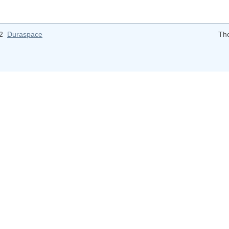
12
Duraspace
Th