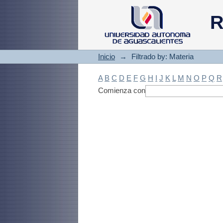
Filtrado by: Materi
R
Inicio
→
Filtrado by: Materia
A
B
C
D
E
F
G
H
I
J
K
L
M
N
O
P
Q
R
Comienza con