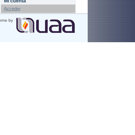
Mi cuenta
Acceder
eme by