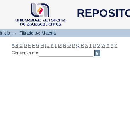
Filtrado by: Materia
REPOSIT
Inicio
→
Filtrado by: Materia
A
B
C
D
E
F
G
H
I
J
K
L
M
N
O
P
Q
R
S
T
U
V
W
X
Y
Z
Comienza con