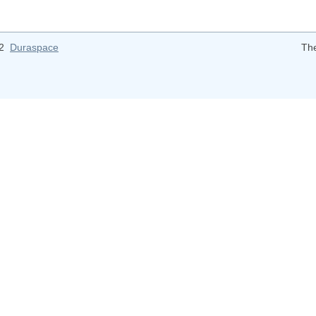
12
Duraspace
Th