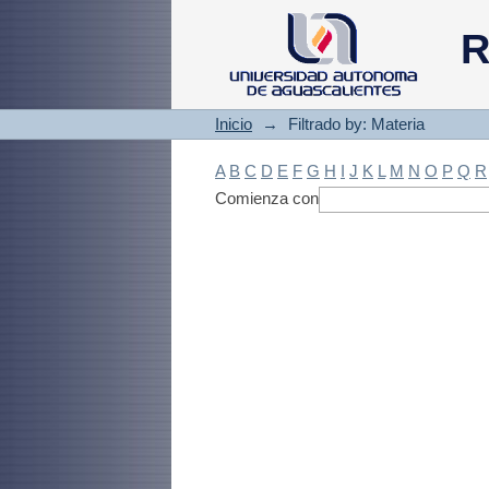
Filtrado by: Materi
R
Inicio
→
Filtrado by: Materia
A
B
C
D
E
F
G
H
I
J
K
L
M
N
O
P
Q
R
Comienza con