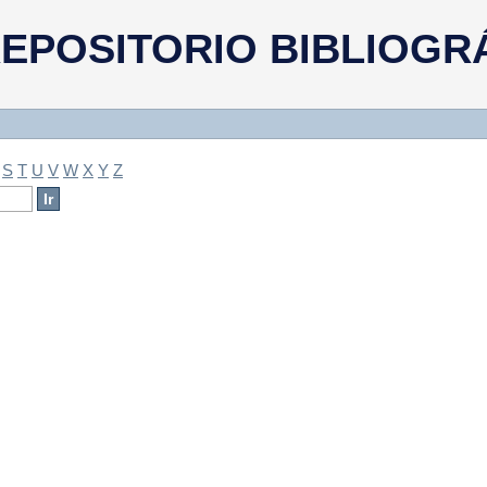
a
EPOSITORIO BIBLIOGR
S
T
U
V
W
X
Y
Z