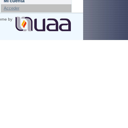
Mi cuenta
Acceder
eme by