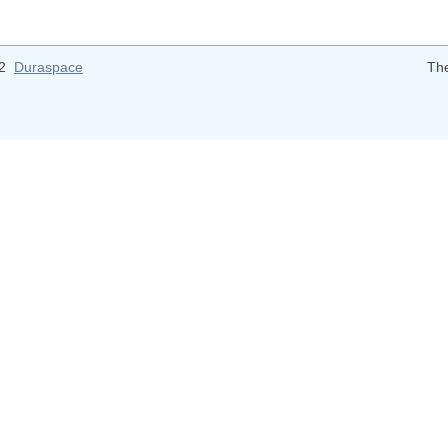
12
Duraspace
Th