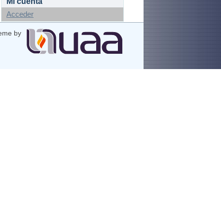
Mi cuenta
Acceder
eme by