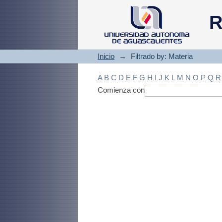
Filtrado by: Materi
R
Inicio
→
Filtrado by: Materia
A
B
C
D
E
F
G
H
I
J
K
L
M
N
O
P
Q
R
Comienza con