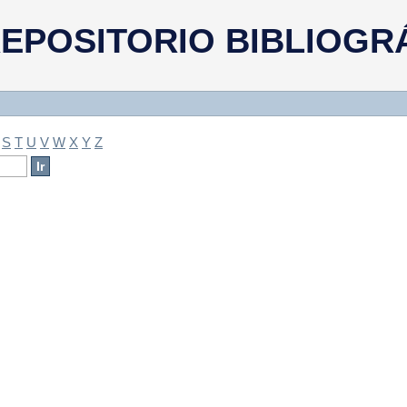
a
EPOSITORIO BIBLIOGR
S
T
U
V
W
X
Y
Z