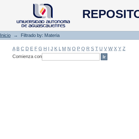
Filtrado by: Materia
REPOSIT
Inicio
→
Filtrado by: Materia
A
B
C
D
E
F
G
H
I
J
K
L
M
N
O
P
Q
R
S
T
U
V
W
X
Y
Z
Comienza con