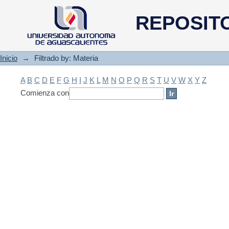
Filtrado by: Materia
REPOSIT
Inicio
→
Filtrado by: Materia
A
B
C
D
E
F
G
H
I
J
K
L
M
N
O
P
Q
R
S
T
U
V
W
X
Y
Z
Comienza con