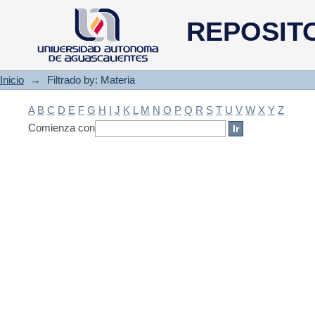
Filtrado by: Materia
REPOSIT
Inicio
→
Filtrado by: Materia
A
B
C
D
E
F
G
H
I
J
K
L
M
N
O
P
Q
R
S
T
U
V
W
X
Y
Z
Comienza con