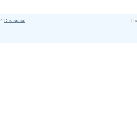
12
Duraspace
Th