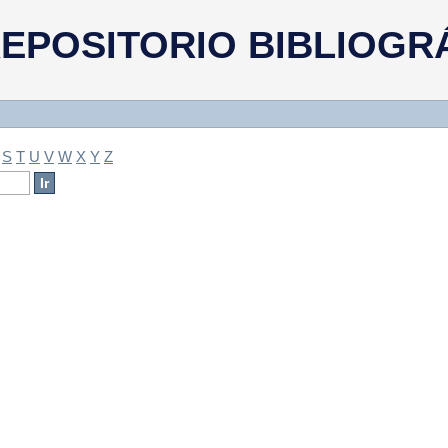
a
EPOSITORIO BIBLIOGR
S
T
U
V
W
X
Y
Z