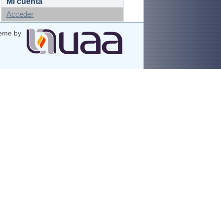
Mi cuenta
Acceder
eme by