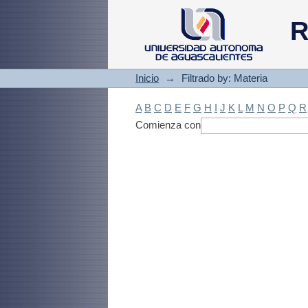
Filtrado by: Materi
R
Inicio
→
Filtrado by: Materia
A
B
C
D
E
F
G
H
I
J
K
L
M
N
O
P
Q
R
Comienza con