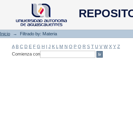
Filtrado by: Materia
REPOSIT
Inicio
→
Filtrado by: Materia
A
B
C
D
E
F
G
H
I
J
K
L
M
N
O
P
Q
R
S
T
U
V
W
X
Y
Z
Comienza con