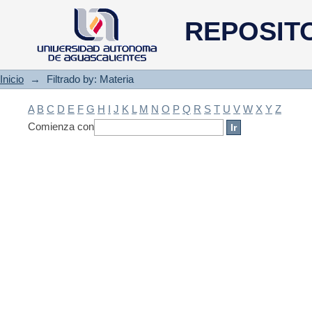
Filtrado by: Materia
REPOSIT
Inicio
→
Filtrado by: Materia
A
B
C
D
E
F
G
H
I
J
K
L
M
N
O
P
Q
R
S
T
U
V
W
X
Y
Z
Comienza con