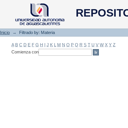
Filtrado by: Materia
REPOSIT
Inicio
→
Filtrado by: Materia
A
B
C
D
E
F
G
H
I
J
K
L
M
N
O
P
Q
R
S
T
U
V
W
X
Y
Z
Comienza con